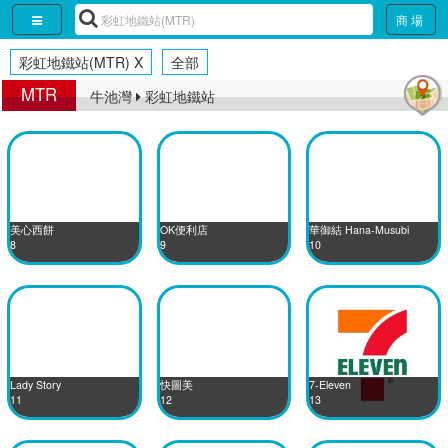
彩虹地鐵站(MTR)
商場
彩虹地鐵站(MTR) X
全部
MTR
MTR
牛池灣
牛池灣
彩虹地鐵站
彩虹地鐵站
美心西餅
OK便利店
華御結 Hana-Musubi
8
9
10
Lady Story
快圖美
7-Eleven
11
12
13