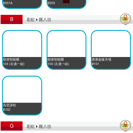
B201A
B203
B
彩虹
匯八坊
順便智能櫃
順便智能櫃
惠康超級市場
104 (右邊一組)
104 (左邊一組)
B101
高思課程
B102
G
彩虹
匯八坊