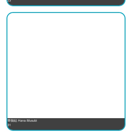
23
華御結 Hana-Musubi
31