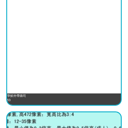
爭鮮外帶壽司
53