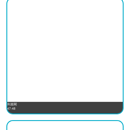
利嘉閣
47-48