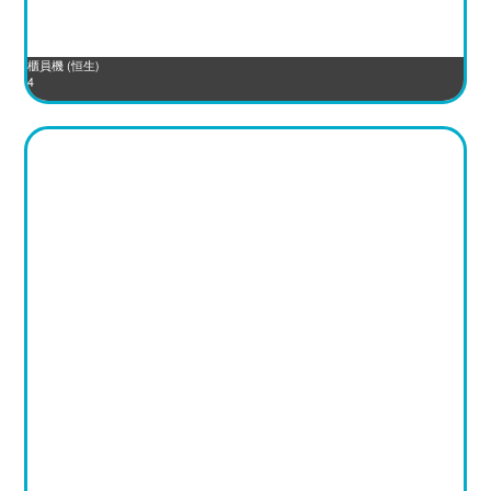
櫃員機 (恒生)
4