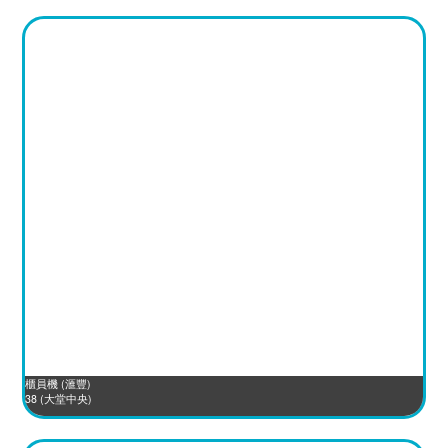
櫃員機 (滙豐)
38 (大堂中央)