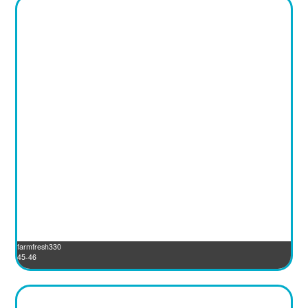
farmfresh330
45-46