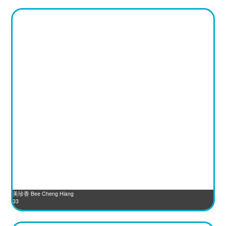
美珍香 Bee Cheng Hiang
33