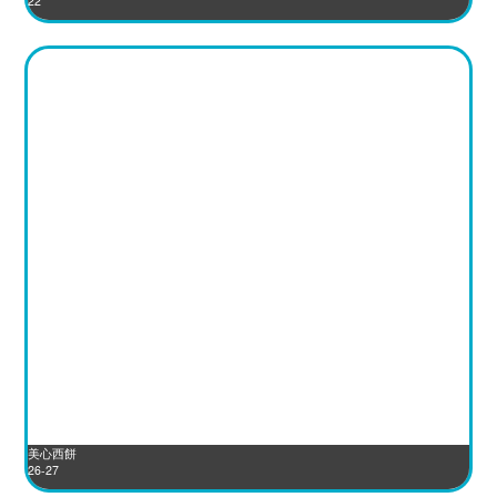
22
美心西餅
26-27