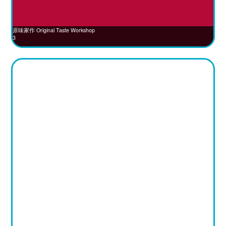
原味家作 Original Taste Workshop
3