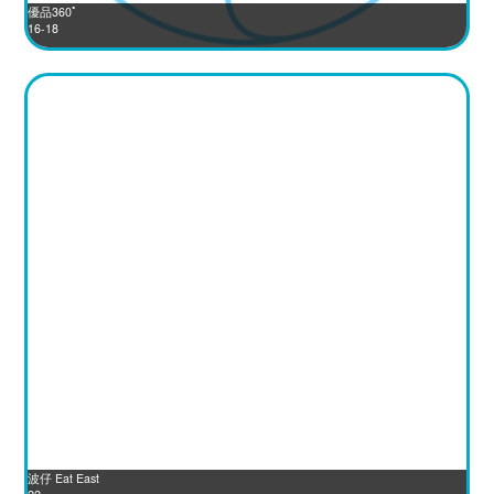
優品360ﾟ
16-18
波仔 Eat East