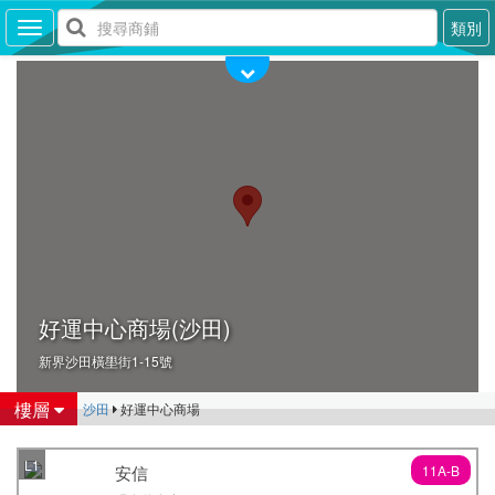
類別
Toggle
navigation
好運中心商場(沙田)
新界沙田橫壆街1-15號
樓層
沙田
好運中心商場
L1
安信
11A-B