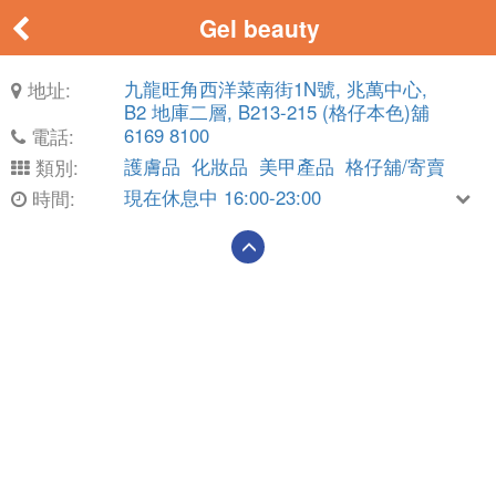
Gel beauty
九龍旺角西洋菜南街1N號, 兆萬中心,
地址:
B2 地庫二層, B213-215 (格仔本色)舖
6169 8100
電話:
護膚品
化妝品
美甲產品
格仔舖/寄賣
類別:
現在休息中 16:00-23:00
時間: